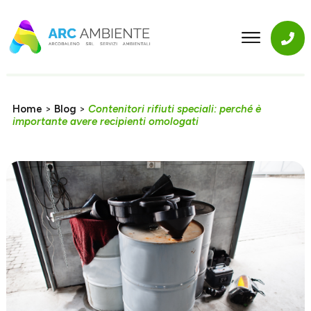
Home
>
Blog
>
Contenitori rifiuti speciali: perché è
importante avere recipienti omologati