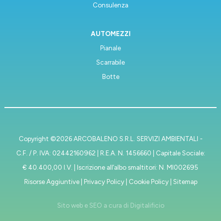
Consulenza
AUTOMEZZI
Pianale
Scarrabile
Botte
Copyright ©
2026 ARCOBALENO S.R.L. SERVIZI AMBIENTALI -
C.F. / P. IVA: 02442160962 | R.E.A. N. 1456660 | Capitale Sociale:
€ 40.400,00 I.V. | Iscrizione all’albo smaltitori: N. MI002695
Risorse Aggiuntive
|
Privacy Policy
|
Cookie Policy
|
Sitemap
Sito web e SEO a cura di
Digitalificio