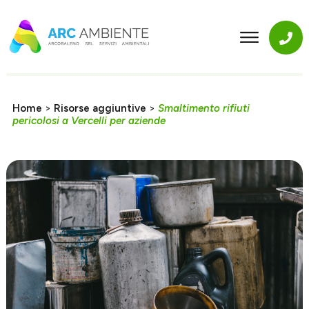
Home
>
Risorse aggiuntive
>
Smaltimento rifiuti
pericolosi a Vercelli per aziende